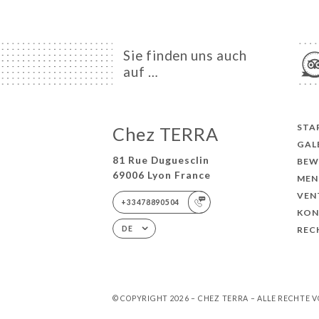
Sie finden uns auch
auf …
STA
Chez TERRA
GAL
81 Rue Duguesclin
BEW
69006 Lyon France
MEN
VEN
+33478890504
KON
REC
DE
© COPYRIGHT 2026 – CHEZ TERRA – ALLE RECHTE 