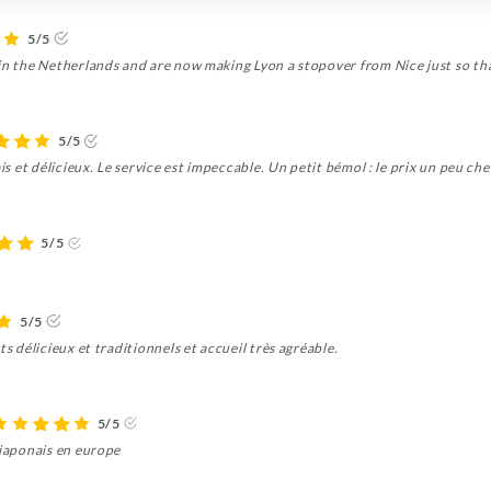
5/5
 in the Netherlands and are now making Lyon a stopover from Nice just so th
5/5
is et délicieux. Le service est impeccable. Un petit bémol : le prix un peu che
5/5
5/5
ts délicieux et traditionnels et accueil très agréable.
5/5
 japonais en europe