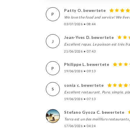
Patty O. bewertete
P
We love the food and service! We live
03/07/2026
•
08:44
Jean-Yves D. bewertete
J
Excellent repas. Le poisson est très fra
21/06/2026
•
07:43
Philippe L. bewertete
P
19/06/2026
•
09:13
sonia c. bewertete
S
Excellent restaurant. Pure, simple, pla
19/06/2026
•
07:13
Stefano Gyoza C. bewertete
Terra est un des meillfurs restaurants
17/06/2026
•
04:24