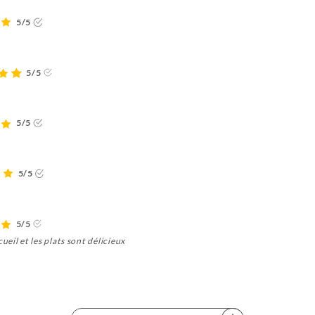
5/5
5/5
5/5
5/5
5/5
eil et les plats sont délicieux