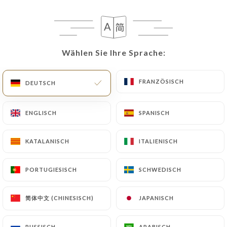
Wählen Sie Ihre Sprache:
Wählen Sie Ihre Sprache:
FRANZÖSISCH
FRANZÖSISCH
DEUTSCH
DEUTSCH
ENGLISCH
ENGLISCH
SPANISCH
SPANISCH
KATALANISCH
KATALANISCH
ITALIENISCH
ITALIENISCH
PORTUGIESISCH
PORTUGIESISCH
SCHWEDISCH
SCHWEDISCH
简体中文 (CHINESISCH)
简体中文 (CHINESISCH)
JAPANISCH
JAPANISCH
RUSSISCH
RUSSISCH
ARABISCH
ARABISCH