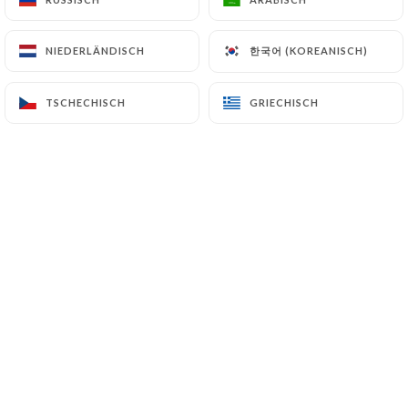
한국어 (KOREANISCH)
한국어 (KOREANISCH)
NIEDERLÄNDISCH
NIEDERLÄNDISCH
TSCHECHISCH
TSCHECHISCH
GRIECHISCH
GRIECHISCH