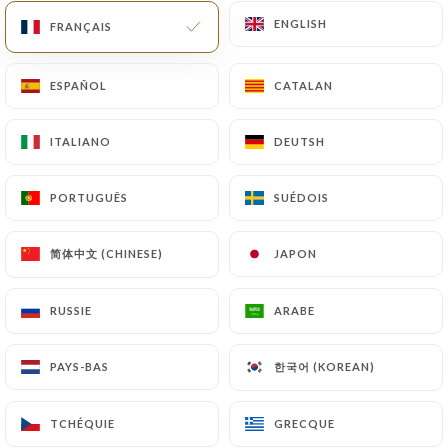
ENGLISH
ENGLISH
FRANÇAIS
FRANÇAIS
ESPAÑOL
ESPAÑOL
CATALAN
CATALAN
ITALIANO
ITALIANO
DEUTSH
DEUTSH
Votre
restaurant CHEZ TERRA
PORTUGUÊS
PORTUGUÊS
SUÉDOIS
SUÉDOIS
continu la vente à emporter
简体中文 (CHINESE)
简体中文 (CHINESE)
JAPON
JAPON
de 11h30 à 13h30 et de 18h30 à 20h30
RUSSIE
RUSSIE
ARABE
ARABE
Pour commander : contacter nous au
한국어 (KOREAN)
한국어 (KOREAN)
PAYS-BAS
PAYS-BAS
04 78 89 05 04
TCHÉQUIE
TCHÉQUIE
GRECQUE
GRECQUE
Retrouver notre carte