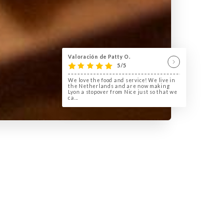
Valoración de Patty O.
5/5
We love the food and service! We live in
the Netherlands and are now making
Lyon a stopover from Nice just so that we
ca...